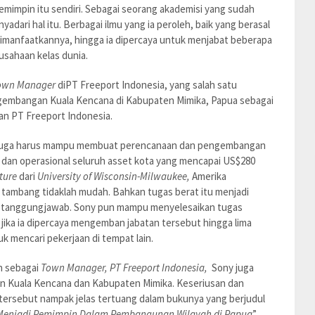
pemimpin itu sendiri. Sebagai seorang akademisi yang sudah
ari hal itu. Berbagai ilmu yang ia peroleh, baik yang berasal
dimanfaatkannya, hingga ia dipercaya untuk menjabat beberapa
rusahaan kelas dunia.
own Manager
diPT Freeport Indonesia, yang salah satu
embangan Kuala Kencana di Kabupaten Mimika, Papua sebagai
an PT Freeport Indonesia.
 juga harus mampu membuat perencanaan dan pengembangan
n dan operasional seluruh asset kota yang mencapai US$280
cture
dari
University of Wisconsin-Milwaukee,
Amerika
tambang tidaklah mudah. Bahkan tugas berat itu menjadi
uh tanggungjawab. Sony pun mampu menyelesaikan tugas
jika ia dipercaya mengemban jabatan tersebut hingga lima
 mencari pekerjaan di tempat lain.
h sebagai
Town Manager, PT Freeport Indonesia,
Sony juga
n Kuala Kencana dan Kabupaten Mimika. Keseriusan dan
rsebut nampak jelas tertuang dalam bukunya yang berjudul
enjadi Pemimpin Dalam Pembangunan Wilayah di Papua
”.