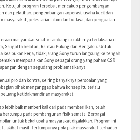
ulan. Ketujuh program tersebut mencakup pengembangan
ikan dan pelatihan, pengembangan koperasi, usaha kecil dan
r masyarakat, pelestarian alam dan budaya, dan penguatan
eraan masyarakat sekitar tambang itu akhirnya terlaksana di
a, Sangatta Selatan, Rantau Pulung dan Bengalon. Untuk
la kesibukan kerja, tidak jarang Sony turun langsung ke tengah
, semakin memposisikan Sony sebagai orang yang paham CSR
 lapangan dengan segudang problematikanya.
enuai pro dan kontra, seiring banyaknya persoalan yang
Sebagian pihak menganggap bahwa konsep itu terlalu
peluang ketidakmandirian masyarakat.
 lebih baik memberi kail dari pada memberi ikan, telah
a bertumpu pada pembangunan fisik semata. Berbagai
pilan untuk bekal usaha masyarakat digalakkan. Program ini
ata akibat masih tertumpunya pola pikir masyarakat terhadap