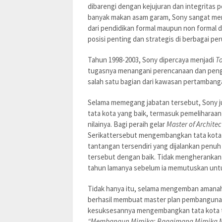
dibarengi dengan kejujuran dan integritas 
banyak makan asam garam, Sony sangat menyad
dari pendidikan formal maupun non formal 
posisi penting dan strategis di berbagai pe
Tahun 1998-2003, Sony dipercaya menjadi
T
tugasnya menangani perencanaan dan peng
salah satu bagian dari kawasan pertambang
Selama memegang jabatan tersebut, Sony
tata kota yang baik, termasuk pemeliharaa
nilainya. Bagi peraih gelar
Master of Archite
Serikattersebut mengembangkan tata kota 
tantangan tersendiri yang dijalankan pen
tersebut dengan baik. Tidak mengherankan 
tahun lamanya sebelum ia memutuskan untuk
Tidak hanya itu, selama mengemban amana
berhasil membuat master plan pembanguna
kesuksesannya mengembangkan tata kota te
“Membangun Mimika: Bagaimana Mimika M