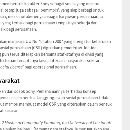
at membentuk karakter Sony sebagai sosok yang mampu
ss
’ tetapi juga sebagai ‘pemimpin’, yang siap berbagi untuk
an, meski notabenenya sebagai karyawan perusahaan, ia
 yang terbaik bagi perusahaan tempatnya bekerja dan
baik bagi perusahaan.
sikan manakala UU No 40 tahun 2007 yang mengatur keharusan
ial perusahaan (CSR) digulirkan pemerintah. Ide-ide
un terus diterapkan bersama staf-stafnya di divisi yang
tu tujuan terciptanya kesejahteraan masyarakat sekitar
social license’
bagi operasional perusahaan.
yarakat
askan dari sosok Sony. Pemahamannya terhadap konsep
emas dalam bentuk tanggungjawab sosial perusahaan tidak
untut mampu membuat model CSR yang diterapkan dalam bentuk
t sasaran.
S-2
Master of Community Planning
, dari
University of Cincinnati
aja bukan hal baru. Bersama para stafnya, ia merumuskan apa