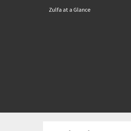
Skip
Zulfa at a Glance
to
content
Zulfa at a Gl