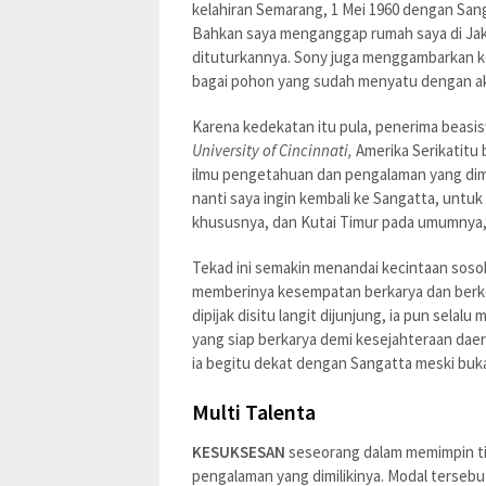
kelahiran Semarang, 1 Mei 1960 dengan Sang
Bahkan saya menganggap rumah saya di Jaka
dituturkannya. Sony juga menggambarkan ke
bagai pohon yang sudah menyatu dengan a
Karena kedekatan itu pula, penerima beasis
University of Cincinnati,
Amerika Serikatitu
ilmu pengetahuan dan pengalaman yang dimil
nanti saya ingin kembali ke Sangatta, unt
khususnya, dan Kutai Timur pada umumnya,”
Tekad ini semakin menandai kecintaan sosok
memberinya kesempatan berkarya dan berk
dipijak disitu langit dijunjung, ia pun sela
yang siap berkarya demi kesejahteraan daera
ia begitu dekat dengan Sangatta meski buka
Multi Talenta
KESUKSESAN
seseorang dalam memimpin tid
pengalaman yang dimilikinya. Modal terseb