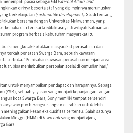
ya menempati posisi sebagai GM
External Affairs and
gkinkan dirinya beserta staf yang dipimpinnya merumuskan
yang berkelanjutan
(sustainable development)
. Studi tentang
 dilakukan bersama dengan Universitas Mulawarman, yang
rkemuka dan terakui kredibilitasnya di wilayah Kalimantan
yusunan program berbasis kebutuhan masyarakat itu.
g tidak mengkotak-kotakkan masyarakat perusahaan dan
nya terkait penataan Swarga Bara, sebuah kawasan
ota terbuka. “Pemisahan kawasan perusahaan menjadi area
t luar, bisa menimbulkan persoalan sosial di kemudian hari,”
ulitan untuk menyampaikan pendapat dan harapannya. Sebagai
u (YSB), sebuah yayasan yang menjadi kepanjangan tangan
gun kota Swarga Bara, Sony memiliki tempat tersendiri
 karyawan pun berangsur-angsur diarahkan untuk lebih
 meninggalkan kesan eksklusifitas tertentu. Salah satunya
Malam Minggu (HMM) di
town hall
yang menjadi ajang
ga Bara.