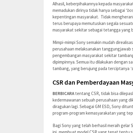
Alhasil, keberpihakannya kepada masyarak
memadukan dirinya tidak hanya sebagai ‘
bo
kepentingan masyarakat. Tidak mengherank
terus berupaya memutuskan segala sesuatu
masyarakat sekitar sebagai tetangga yang 
Mimpi-mimpi Sony semakin mudah direalisa
perusahaan melaksanakan tanggungjawab sos
pengembangan masyarakat sekitar tambang p
dipimpinnya. Semua itu dilakukan dengan sa
tambang, yang berujung pada terciptanya
‘
CSR dan Pemberdayaan Mas
BERBICARA
tentang CSR, tidak bisa dilep
kedermawanan sebuah perusahaan yang dik
diragukan lagi. Sebagai GM ESD, Sony dit
program-program kemasyarakatan yang tepa
Bagi Sony yang telah berhasil meraih gelar 
ini, membuat model CSR yang tepat tentu s