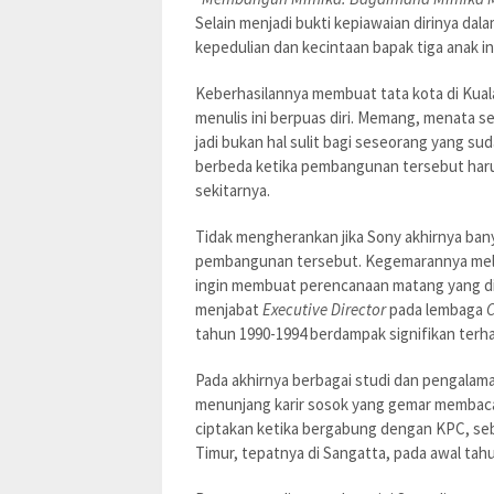
Selain menjadi bukti kepiawaian dirinya d
kepedulian dan kecintaan bapak tiga anak 
Keberhasilannya membuat tata kota di Kual
menulis ini berpuas diri. Memang, menata se
jadi bukan hal sulit bagi seseorang yang sud
berbeda ketika pembangunan tersebut har
sekitarnya.
Tidak mengherankan jika Sony akhirnya ban
pembangunan tersebut. Kegemarannya melaku
ingin membuat perencanaan matang yang dik
menjabat
Executive Director
pada lembaga
C
tahun 1990-1994 berdampak signifikan terha
Pada akhirnya berbagai studi dan pengalama
menunjang karir sosok yang gemar membaca i
ciptakan ketika bergabung dengan KPC, se
Timur, tepatnya di Sangatta, pada awal tah