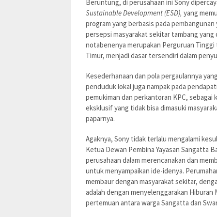
Beruntung, di perusahaan ini Sony diperca
Sustainable Development (ESD),
yang memun
program yang berbasis pada pembangunan 
persepsi masyarakat sekitar tambang yang
notabenenya merupakan Perguruan Tinggi te
Timur, menjadi dasar tersendiri dalam pen
Kesederhanaan dan pola pergaulannya yan
penduduk lokal juga nampak pada pendapat
pemukiman dan perkantoran KPC, sebagai k
eksklusif yang tidak bisa dimasuki masyaraka
paparnya.
Agaknya, Sony tidak terlalu mengalami kes
Ketua Dewan Pembina Yayasan Sangatta Bar
perusahaan dalam merencanakan dan memban
untuk menyampaikan ide-idenya. Perumahan
membaur dengan masyarakat sekitar, dengan
adalah dengan menyelenggarakan Hiburan 
pertemuan antara warga Sangatta dan Swar