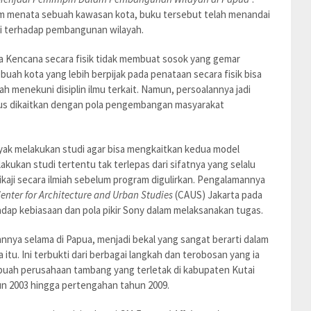
alam menata sebuah kawasan kota, buku tersebut telah menandai
ini terhadap pembangunan wilayah.
a Kencana secara fisik tidak membuat sosok yang gemar
buah kota yang lebih berpijak pada penataan secara fisik bisa
ah menekuni disiplin ilmu terkait. Namun, persoalannya jadi
us dikaitkan dengan pola pengembangan masyarakat
yak melakukan studi agar bisa mengkaitkan kedua model
kan studi tertentu tak terlepas dari sifatnya yang selalu
aji secara ilmiah sebelum program digulirkan. Pengalamannya
enter for Architecture and Urban Studies
(CAUS) Jakarta pada
dap kebiasaan dan pola pikir Sony dalam melaksanakan tugas.
nnya selama di Papua, menjadi bekal yang sangat berarti dalam
tu. Ini terbukti dari berbagai langkah dan terobosan yang ia
buah perusahaan tambang yang terletak di kabupaten Kutai
un 2003 hingga pertengahan tahun 2009.