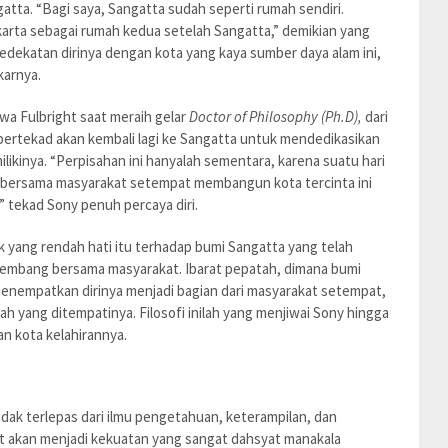
atta. “Bagi saya, Sangatta sudah seperti rumah sendiri.
rta sebagai rumah kedua setelah Sangatta,” demikian yang
dekatan dirinya dengan kota yang kaya sumber daya alam ini,
karnya.
wa Fulbright saat meraih gelar
Doctor of Philosophy (Ph.D),
dari
 bertekad akan kembali lagi ke Sangatta untuk mendedikasikan
ikinya. “Perpisahan ini hanyalah sementara, karena suatu hari
uk bersama masyarakat setempat membangun kota tercinta ini
 tekad Sony penuh percaya diri.
 yang rendah hati itu terhadap bumi Sangatta yang telah
embang bersama masyarakat. Ibarat pepatah, dimana bumi
lu menempatkan dirinya menjadi bagian dari masyarakat setempat,
h yang ditempatinya. Filosofi inilah yang menjiwai Sony hingga
n kota kelahirannya.
ak terlepas dari ilmu pengetahuan, keterampilan, dan
ut akan menjadi kekuatan yang sangat dahsyat manakala