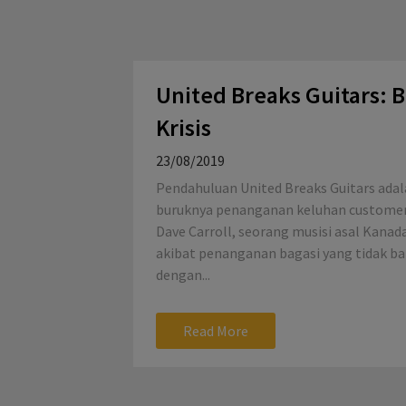
United Breaks Guitars:
Krisis
23/08/2019
Pendahuluan United Breaks Guitars ada
buruknya penanganan keluhan customer
Dave Carroll, seorang musisi asal Kanad
akibat penanganan bagasi yang tidak ba
dengan...
Read More