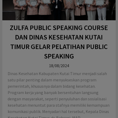
ZULFA PUBLIC SPEAKING COURSE
DAN DINAS KESEHATAN KUTAI
TIMUR GELAR PELATIHAN PUBLIC
SPEAKING
18/08/2024
Dinas Kesehatan Kabupaten Kutai Timur menjadi salah
satu pilar penting dalam menyukseskan program
pemerintah, khususnya dalam bidang kesehatan.
Program kerja yang banyak bersentuhan langsung
dengan masyarakat, seperti penyuluhan dan sosialisasi
kesehatan menuntut para stafnya memiliki kemampuan
komunikasi publik. Menyadari hal tersebut, Kepala Dinas
Kesehatan Kutai Timur, dr. Bahrani, MAP...